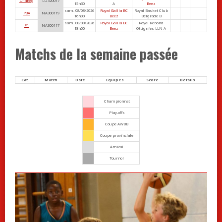
U14Reg
LU320017
15h30
A
Beez
sam. 08/08/2026
Royal Gallia BC
Royal Basket Club
P3A
NA300119
16h00
Beez
Belgrade B
sam. 08/08/2026
Royal Gallia BC
Royal Rebond
P1
NA300117
18h00
Beez
Ottignies-LLN A
Matchs de la semaine passée
Cat.
Match
Date
Equipes
Score
Détails
Championnat
Play-offs
Coupe AWBB
Coupe provinciale
Amical
Tournoi