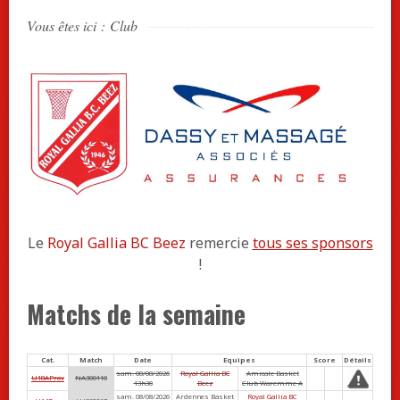
Vous êtes ici :
Club
Le
Royal Gallia BC Beez
remercie
tous ses sponsors
!
Matchs de la semaine
Cat.
Match
Date
Equipes
Score
Détails
sam. 08/08/2026
Royal Gallia BC
Amicale Basket
U18AProv
NA300118
13h30
Beez
Club Waremme A
sam. 08/08/2026
Ardennes Basket
Royal Gallia BC