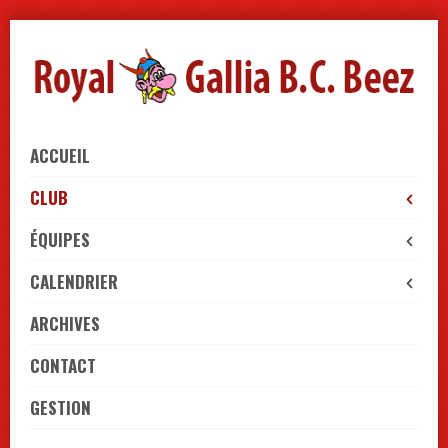
Skip
to
navigation
Skip
to
content
ACCUEIL
CLUB
ÉQUIPES
CALENDRIER
ARCHIVES
CONTACT
GESTION